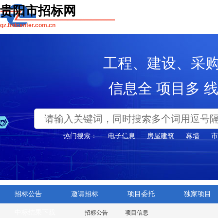
贵阳市招标网
gz.bidcenter.com.cn
工程、建设、采
信息全 项目多 
热门搜索：
电子信息
房屋建筑
幕墙
市
招标公告
邀请招标
项目委托
独家项目
中标结果下载
招标公告
项目信息