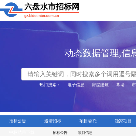
六盘水市招标网
gz.bidcenter.com.cn
动态数据管理,信
热门搜索：
电子信息
房屋建筑
幕墙
市
招标公告
邀请招标
项目委托
独家项目
中标结果下载
招标公告
项目信息