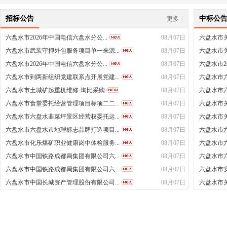
招标公告
中标公
更多
|
六盘水市2026年中国电信六盘水分公...
08月07日
六盘水市关
六盘水市武装守押外包服务项目单一来源...
08月07日
六盘水市关
六盘水市2026年中国电信六盘水分公...
08月07日
六盘水市2
六盘水市到两新组织党建联系点开展党建...
08月07日
六盘水市六
六盘水市土城矿起重机维修-询比采购
08月07日
六盘水市六
六盘水市食堂委托经营管理项目标项二二...
08月07日
六盘水市关
六盘水市六盘水韭菜坪景区经营权委托运...
08月07日
六盘水市关
六盘水市六盘水市地理标志品牌打造项目...
08月07日
六盘水市六
六盘水市化乐煤矿职业健康岗中体检服务...
08月07日
六盘水市六
六盘水市中国铁路成都局集团有限公司六...
08月07日
六盘水市六
六盘水市中国铁路成都局集团有限公司六...
08月07日
六盘水市安
六盘水市中国长城资产管理股份有限公司...
08月07日
六盘水市关