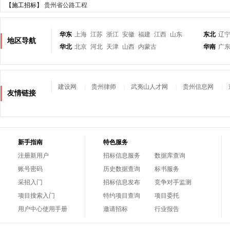
【施工招标】
贵州省公路工程
华东
上海
江苏
浙江
安徽
福建
江西
山东
东北
辽
地区导航
华北
北京
河北
天津
山西
内蒙古
华南
广
建设网
|
贵州律师
|
武夷山人才网
|
贵州信息网
|
友情链接
新手指南
特色服务
注册新用户
招标信息服务
数据库查询
账号密码
历史数据查询
标书服务
采招入门
招标信息发布
竞争对手监测
项目搜索入门
特约项目查询
项目委托
用户中心使用手册
邀请招标
行业报告